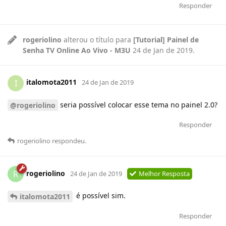
Responder
rogeriolino
alterou o título para
[Tutorial] Painel de
Senha TV Online Ao Vivo - M3U
24 de Jan de 2019
.
italomota2011
I
24 de Jan de 2019
seria possível colocar esse tema no painel 2.0?
@rogeriolino
Responder
rogeriolino
respondeu
.
rogeriolino
R
24 de Jan de 2019
Melhor Resposta
é possível sim.
italomota2011
Responder