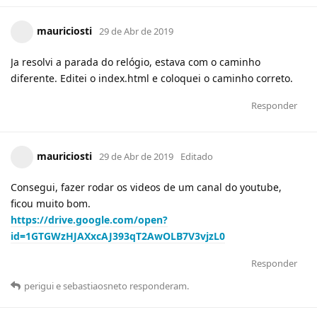
mauriciosti
29 de Abr de 2019
Ja resolvi a parada do relógio, estava com o caminho
diferente. Editei o index.html e coloquei o caminho correto.
Responder
mauriciosti
29 de Abr de 2019
Editado
Consegui, fazer rodar os videos de um canal do youtube,
ficou muito bom.
https://drive.google.com/open?
id=1GTGWzHJAXxcAJ393qT2AwOLB7V3vjzL0
Responder
perigui
e
sebastiaosneto
responderam
.