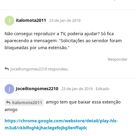
italomota2011
I
23 de Jan de 2019
Não consegui reproduzir a TV, poderia ajudar? Só fica
aparecendo a mensagem: "Solicitações ao servidor foram
bloqueadas por uma extensão."
Responder
Joceiltongomes2210
respondeu
.
Joceiltongomes2210
J
23 de Jan de 2019
Editado
amigo tem que baixar essa extenção
italomota2011
amigo
https://chrome.google.com/webstore/detail/play-hls-
m3u8/ckblfoghkjhaclegefojbgllenffajdc