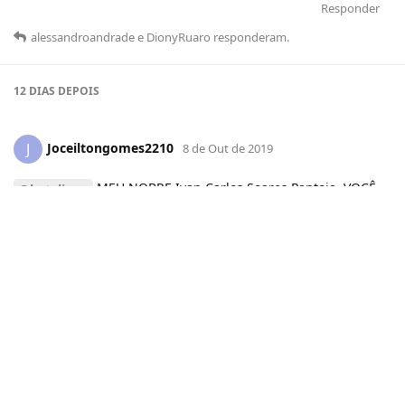
Responder
alessandroandrade
e
DionyRuaro
responderam
.
12 DIAS
DEPOIS
Joceiltongomes2210
J
8 de Out de 2019
MEU NOBRE Ivan Carlos Soares Pantoja, VOCÊ
@betalinux
ESTA COMERCIALIZANDO UM TEMA QUE FOI DESENVOLVIDO
POR MIM, VENDENDONO MERCADO LIVRE SEM MINHA
AUTORIZAÇÃO ISSO E FEIO RAPAZ PORQUE FAZ ISSO
DISPONIBILIZEI AQUI PRA TODOS E VOCÊ ESTA VENDENDO
SEM MINHA AUTORIZAÇÃO, VOU ENTRA COM UMA AÇÃO
CONTRA VOCÊ SE NÃO TIRAR ESSE TEMA DO MERCADO LIVRE.
FICA A DICA PRA TODO QUEREM USAR PODE AGORA VENDER
UM PRODUTO SEM AUTORIZAÇÃO DA PESSOA ISSO EU NÃO
ACEITO,