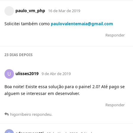
paulo_vm_php
16 de Mar de 2019
Solicitei também como
paulovalentemaia@gmail.com
Responder
23 DIAS
DEPOIS
ulisses2019
U
9 de Abr de 2019
Boa noite! Existe essa solução para o painel 2.0? Até pago se
alguem se interessar em desenvolver.
Responder
higorribeiro
respondeu
.