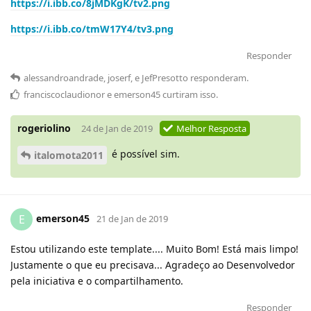
https://i.ibb.co/8jMDKgK/tv2.png
https://i.ibb.co/tmW17Y4/tv3.png
Responder
alessandroandrade
,
joserf
, e
JefPresotto
responderam
.
franciscoclaudionor
e
emerson45
curtiram
isso.
rogeriolino
24 de Jan de 2019
Melhor Resposta
é possível sim.
italomota2011
emerson45
E
21 de Jan de 2019
Estou utilizando este template.... Muito Bom! Está mais limpo!
Justamente o que eu precisava... Agradeço ao Desenvolvedor
pela iniciativa e o compartilhamento.
Responder