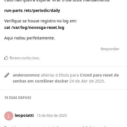
run-parts /etc/periodic/daily
Verifique se houve registro no log em:
cat /var/log/novosga-reset.log
Aqui rodou perfeitamente.
Responder
fbravo
curtiu
isso.
andersonmnz
alterou o título para
Crond para reset de
senhas em contêiner docker
24 de Abr de 2025
.
19 DIAS
DEPOIS
leopoiatti
L
13 de Mai de 2025