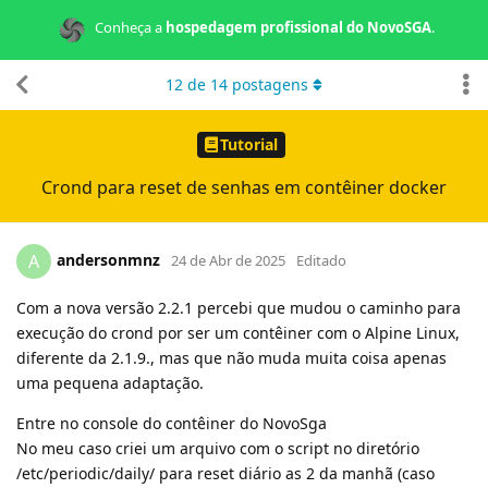
Conheça a
hospedagem profissional do NovoSGA
.
12
de
14
postagens
Tutorial
Crond para reset de senhas em contêiner docker
andersonmnz
A
24 de Abr de 2025
Editado
Com a nova versão 2.2.1 percebi que mudou o caminho para
execução do crond por ser um contêiner com o Alpine Linux,
diferente da 2.1.9., mas que não muda muita coisa apenas
uma pequena adaptação.
Entre no console do contêiner do NovoSga
No meu caso criei um arquivo com o script no diretório
/etc/periodic/daily/ para reset diário as 2 da manhã (caso