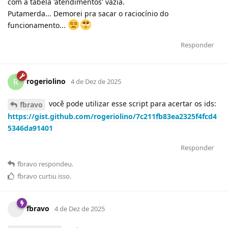
com a tabela 'atendimentos' vazia.
Putamerda... Demorei pra sacar o raciocínio do
funcionamento...
Responder
rogeriolino
R
4 de Dez de 2025
você pode utilizar esse script para acertar os ids:
fbravo
https://gist.github.com/rogeriolino/7c211fb83ea2325f4fcd4
5346da91401
Responder
fbravo
respondeu
.
fbravo
curtiu
isso.
fbravo
4 de Dez de 2025