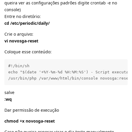
queira ver as configurações padrões digite crontab -e no
console)
Entre no diretório:
cd /etc/periodic/daily/
Crie o arquivo:
vi novosga-reset
Coloque esse conteúdo:
#!/bin/sh

echo "$(date '+%Y-%m-%d %H:%M:%S') - Script executado
/usr/bin/php /var/www/html/bin/console novosga:reset
salve
:wq
Dar permissão de execução
chmod +x novosga-reset
Caso não queira esperar virar o dia teste manualmente