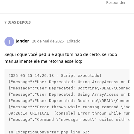
Responder
7 DIAS
DEPOIS
Jander
J
20 de Mai de 2025
Editado
Segui oque você pediu e aqui tbm não de certo, se rodo
manualmente ele me retorna esse log:
2025-05-15 14:26:13 - Script executado!

{"message":"User Deprecated: Using ArrayAccess on Do
{"message":"User Deprecated: Doctrine\\DBAL\\Connect
{"message":"User Deprecated: Using ArrayAccess on Do
{"message":"User Deprecated: Doctrine\\DBAL\\Connect
{"message":"Error thrown while running command \"nov
09:26:14 CRITICAL  [console] Error thrown while runn
{"message":"Command \"novosga:reset\" exited with co
In ExceptionConverter.php line 62:
