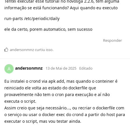
Tentei executar esse tutorial no novosga 2.2.6, tem alguma
informação se está funcionando? Aqui quando eu executo
run-parts /etc/periodic/daily
ele da certo, porem automatico, sem sucesso
Responder
andersonmnz
curtiu
isso.
andersonmnz
A
13 de Mai de 2025
Editado
Eu instalei o crond via apk add, mas quando o conteiner é
reiniciado ele volta ao estado do dockerfile que
provavelmente não tem o cron para execução e aí não
executa o script.
Assim creio que seja necessário..., ou recriar o dockerfile com
o serviço ou usar o docker exec do crond a partir do host para
executar o script, mas vou testar ainda.