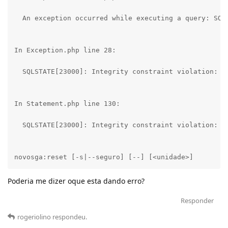
  An exception occurred while executing a query: SQL
In Exception.php line 28:

  SQLSTATE[23000]: Integrity constraint violation: 10
In Statement.php line 130:

  SQLSTATE[23000]: Integrity constraint violation: 10
novosga:reset [-s|--seguro] [--] [<unidade>]
Poderia me dizer oque esta dando erro?
Responder
rogeriolino
respondeu
.