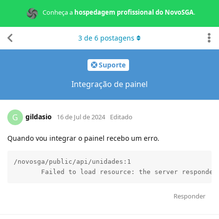
Conheça a
hospedagem profissional do NovoSGA
.
3
de
6
postagens
Suporte
Integração de painel
gildasio
G
16 de Jul de 2024
Editado
Quando vou integrar o painel recebo um erro.
/novosga/public/api/unidades:1        

       Failed to load resource: the server responded
Responder