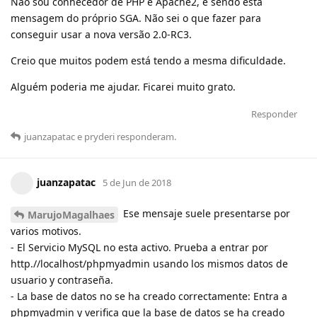
Não sou conhecedor de PHP e Apache2, e sendo esta
mensagem do próprio SGA. Não sei o que fazer para
conseguir usar a nova versão 2.0-RC3.
Creio que muitos podem está tendo a mesma dificuldade.
Alguém poderia me ajudar. Ficarei muito grato.
Responder
juanzapatac
e
pryderi
responderam
.
juanzapatac
5 de Jun de 2018
Ese mensaje suele presentarse por
MarujoMagalhaes
varios motivos.
- El Servicio MySQL no esta activo. Prueba a entrar por
http.//localhost/phpmyadmin usando los mismos datos de
usuario y contraseña.
- La base de datos no se ha creado correctamente: Entra a
phpmyadmin y verifica que la base de datos se ha creado