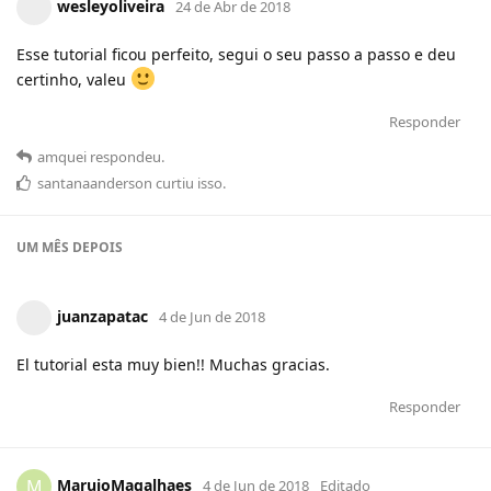
wesleyoliveira
24 de Abr de 2018
Esse tutorial ficou perfeito, segui o seu passo a passo e deu
certinho, valeu
Responder
amquei
respondeu
.
santanaanderson
curtiu
isso.
UM MÊS
DEPOIS
juanzapatac
4 de Jun de 2018
El tutorial esta muy bien!! Muchas gracias.
Responder
MarujoMagalhaes
M
4 de Jun de 2018
Editado