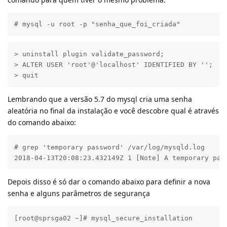
# mysql -u root -p "senha_que_foi_criada"
> uninstall plugin validate_password;

> ALTER USER 'root'@'localhost' IDENTIFIED BY '';

> quit
Lembrando que a versão 5.7 do mysql cria uma senha
aleatória no final da instalação e você descobre qual é através
do comando abaixo:
# grep 'temporary password' /var/log/mysqld.log

2018-04-13T20:08:23.432149Z 1 [Note] A temporary pas
Depois disso é só dar o comando abaixo para definir a nova
senha e alguns parâmetros de segurança
[root@sprsga02 ~]# mysql_secure_installation