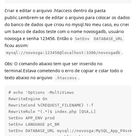
Criar e editar o arquivo .htaccess dentro da pasta
public.Lembrem-se de editar o arquivo para colocar os dados
do banco de dados que criou no mysql.No meu caso, eu criei
um banco de dados teste com o nome novosgadb, usuário
novosga e senha 123456. Então o
SetEnv
DATABASE_URL
ficou assim:
.
mysql://novosga:123456@localhost:3306/novosgadb
Obs:
O comando abaixo tem que ser inserido no
terminal.Estava cometendo o erro de copiar e colar todo o
texto abaixo no arquivo
.
.htaccess
# echo 'Options -MultiViews

RewriteEngine On

RewriteCond %{REQUEST_FILENAME} !-f

RewriteRule ^(.*)$ index.php [QSA,L]

SetEnv APP_ENV prod

SetEnv LANGUAGE pt_BR

SetEnv DATABASE_URL mysql://novosga:MySQL_App_P4ssW0r