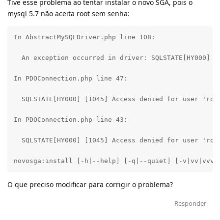
Tive esse problema ao tentar instalar o novo SGA, pois o
mysql 5.7 não aceita root sem senha:
In AbstractMySQLDriver.php line 108:

  An exception occurred in driver: SQLSTATE[HY000] [
In PDOConnection.php line 47:

  SQLSTATE[HY000] [1045] Access denied for user 'root
In PDOConnection.php line 43:

  SQLSTATE[HY000] [1045] Access denied for user 'root
novosga:install [-h|--help] [-q|--quiet] [-v|vv|vvv|
O que preciso modificar para corrigir o problema?
Responder