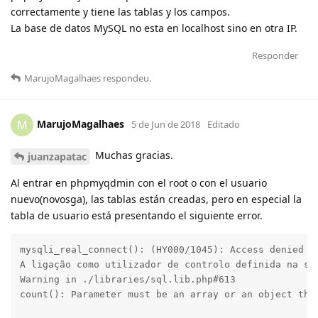
correctamente y tiene las tablas y los campos.
La base de datos MySQL no esta en localhost sino en otra IP.
Responder
MarujoMagalhaes
respondeu
.
MarujoMagalhaes
M
5 de Jun de 2018
Editado
Muchas gracias.
juanzapatac
Al entrar en phpmyqdmin con el root o con el usuario
nuevo(novosga), las tablas están creadas, pero en especial la
tabla de usuario está presentando el siguiente error.
mysqli_real_connect(): (HY000/1045): Access denied fo
A ligação como utilizador de controlo definida na sua
Warning in ./libraries/sql.lib.php#613

count(): Parameter must be an array or an object that