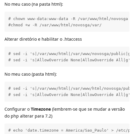
No meu caso (na pasta html):
# chown www-data:www-data -R /var/www/html/novosga

#chmod +w -R /var/www/html/novosga/var/
Alterar diretório e habilitar o .htaccess
# sed -i 's|/var/www/html|/var/www/novosga/public|g' 
# sed -i 's|AllowOverride None|AllowOverride All|g' 
No meu caso (pasta html):
# sed -i 's|/var/www/html|/var/www/html/novosga/publi
# sed -i 's|AllowOverride None|AllowOverride All|g' 
Configurar o
Timezone
(lembrem-se que se mudar a versão
do php alterar para 7.2)
# echo 'date.timezone = America/Sao_Paulo' > /etc/ph