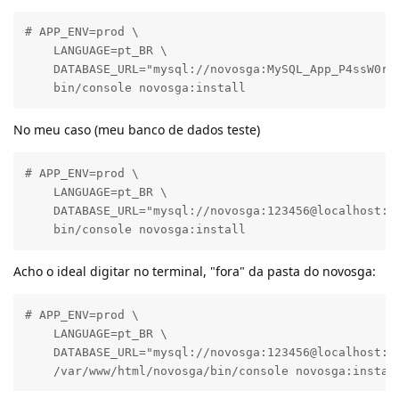
# APP_ENV=prod \

    LANGUAGE=pt_BR \

    DATABASE_URL="mysql://novosga:MySQL_App_P4ssW0rd@
    bin/console novosga:install
No meu caso (meu banco de dados teste)
# APP_ENV=prod \

    LANGUAGE=pt_BR \

    DATABASE_URL="mysql://novosga:123456@localhost:33
    bin/console novosga:install
Acho o ideal digitar no terminal, "fora" da pasta do novosga:
# APP_ENV=prod \

    LANGUAGE=pt_BR \

    DATABASE_URL="mysql://novosga:123456@localhost:33
    /var/www/html/novosga/bin/console novosga:instal