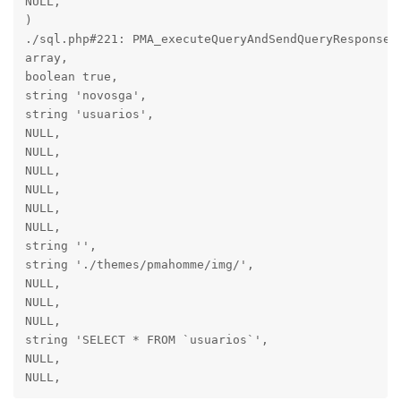
NULL,

)

./sql.php#221: PMA_executeQueryAndSendQueryResponse(

array,

boolean true,

string 'novosga',

string 'usuarios',

NULL,

NULL,

NULL,

NULL,

NULL,

NULL,

string '',

string './themes/pmahomme/img/',

NULL,

NULL,

NULL,

string 'SELECT * FROM `usuarios`',

NULL,

NULL, 