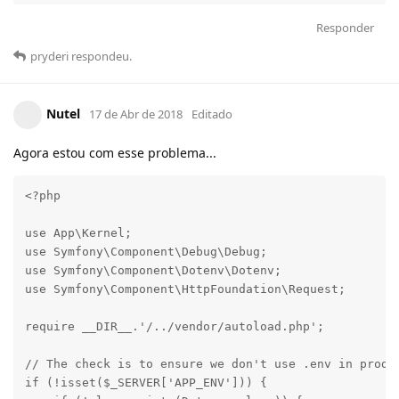
Responder
pryderi
respondeu
.
Nutel
17 de Abr de 2018
Editado
Agora estou com esse problema...
<?php

use App\Kernel;

use Symfony\Component\Debug\Debug;

use Symfony\Component\Dotenv\Dotenv;

use Symfony\Component\HttpFoundation\Request;

require __DIR__.'/../vendor/autoload.php';

// The check is to ensure we don't use .env in produc
if (!isset($_SERVER['APP_ENV'])) {
