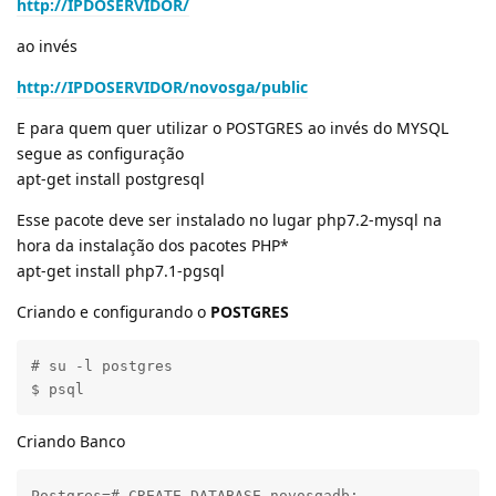
http://IPDOSERVIDOR/
ao invés
http://IPDOSERVIDOR/novosga/public
E para quem quer utilizar o POSTGRES ao invés do MYSQL
segue as configuração
apt-get install postgresql
Esse pacote deve ser instalado no lugar php7.2-mysql na
hora da instalação dos pacotes PHP*
apt-get install php7.1-pgsql
Criando e configurando o
POSTGRES
# su -l postgres

$ psql
Criando Banco
Postgres=# CREATE DATABASE novosgadb;