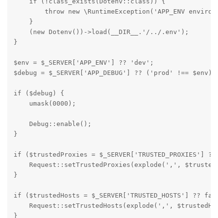
    if (!class_exists(Dotenv::class)) {

        throw new \RuntimeException('APP_ENV environ
    }

    (new Dotenv())->load(__DIR__.'/../.env');

}

$env = $_SERVER['APP_ENV'] ?? 'dev';

$debug = $_SERVER['APP_DEBUG'] ?? ('prod' !== $env);

if ($debug) {

    umask(0000);

    Debug::enable();

}

if ($trustedProxies = $_SERVER['TRUSTED_PROXIES'] ?? 
    Request::setTrustedProxies(explode(',', $trusted
}

if ($trustedHosts = $_SERVER['TRUSTED_HOSTS'] ?? fals
    Request::setTrustedHosts(explode(',', $trustedHos
}
