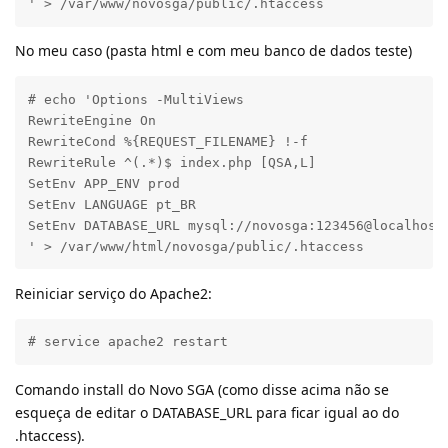
' > /var/www/novosga/public/.htaccess
No meu caso (pasta html e com meu banco de dados teste)
# echo 'Options -MultiViews

RewriteEngine On

RewriteCond %{REQUEST_FILENAME} !-f

RewriteRule ^(.*)$ index.php [QSA,L]

SetEnv APP_ENV prod

SetEnv LANGUAGE pt_BR

SetEnv DATABASE_URL mysql://novosga:123456@localhost:
' > /var/www/html/novosga/public/.htaccess
Reiniciar serviço do Apache2:
# service apache2 restart
Comando install do Novo SGA (como disse acima não se
esqueça de editar o DATABASE_URL para ficar igual ao do
.htaccess).