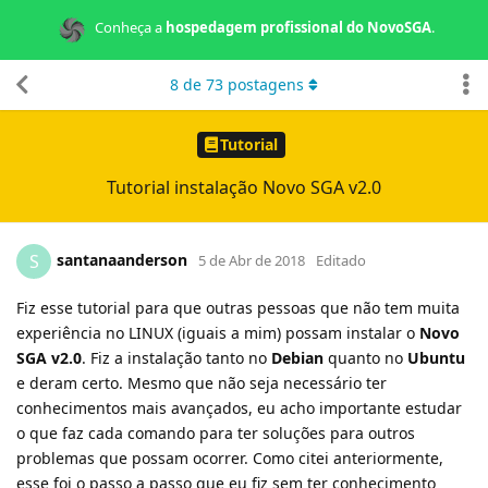
Conheça a
hospedagem profissional do NovoSGA
.
8
de
73
postagens
Tutorial
Tutorial instalação Novo SGA v2.0
santanaanderson
S
5 de Abr de 2018
Editado
Fiz esse tutorial para que outras pessoas que não tem muita
experiência no LINUX (iguais a mim) possam instalar o
Novo
SGA v2.0
. Fiz a instalação tanto no
Debian
quanto no
Ubuntu
e deram certo. Mesmo que não seja necessário ter
conhecimentos mais avançados, eu acho importante estudar
o que faz cada comando para ter soluções para outros
problemas que possam ocorrer. Como citei anteriormente,
esse foi o passo a passo que eu fiz sem ter conhecimento