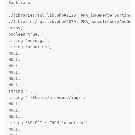
Backtrace

./libraries/sql.lib.php#2128: PMA_isRememberSortingOr
./libraries/sql.lib.php#2079: PMA_executeQueryAndGetQ
array,

boolean true,

string 'novosga',

string 'usuarios',

NULL,

NULL,

NULL,

NULL,

NULL,

NULL,

string '',

string './themes/pmahomme/img/',

NULL,

NULL,

NULL,

string 'SELECT * FROM `usuarios`',

NULL,
