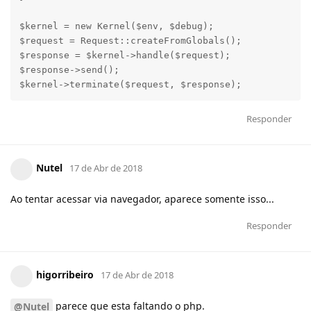
$kernel = new Kernel($env, $debug);

$request = Request::createFromGlobals();

$response = $kernel->handle($request);

$response->send();

$kernel->terminate($request, $response);
Responder
Nutel
17 de Abr de 2018
Ao tentar acessar via navegador, aparece somente isso...
Responder
higorribeiro
17 de Abr de 2018
parece que esta faltando o php.
@Nutel