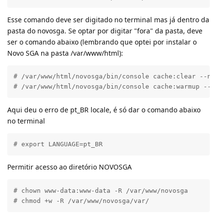
Esse comando deve ser digitado no terminal mas já dentro da
pasta do novosga. Se optar por digitar "fora" da pasta, deve
ser o comando abaixo (lembrando que optei por instalar o
Novo SGA na pasta /var/www/html):
# /var/www/html/novosga/bin/console cache:clear --no-
# /var/www/html/novosga/bin/console cache:warmup --e
Aqui deu o erro de pt_BR locale, é só dar o comando abaixo
no terminal
# export LANGUAGE=pt_BR
Permitir acesso ao diretório NOVOSGA
# chown www-data:www-data -R /var/www/novosga

# chmod +w -R /var/www/novosga/var/