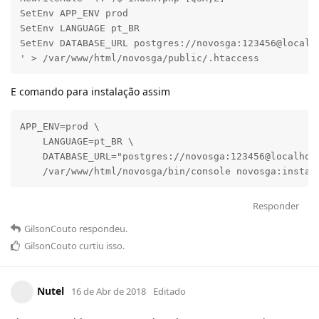
SetEnv APP_ENV prod

SetEnv LANGUAGE pt_BR

SetEnv DATABASE_URL postgres://novosga:123456@localho
' > /var/www/html/novosga/public/.htaccess
E comando para instalação assim
APP_ENV=prod \

    LANGUAGE=pt_BR \

    DATABASE_URL="postgres://novosga:123456@localhost
    /var/www/html/novosga/bin/console novosga:instal
Responder
GilsonCouto
respondeu
.
GilsonCouto
curtiu
isso.
Nutel
16 de Abr de 2018
Editado