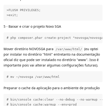
>FLUSH PRIVILEGES;

>exit;
5 - Baixar e criar o projeto Novo SGA
# php composer.phar create-project "novosga/novosga:
Mover diretório NOVOSGA para
(eu optei
/var/www/html/
por instalar no diretório "html" entretanto na documentação
oficial diz que pode ser instalado no diretório "www". Isso é
importante pois vai alterar algumas configurações futuras).
# mv ~/novosga /var/www/html
Preparar o cache da aplicação para o ambiente de produção
# bin/console cache:clear --no-debug --no-warmup --en
# bin/console cache:warmup --env=prod