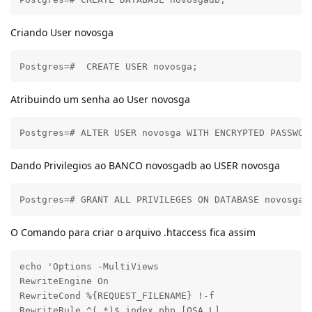
Criando User novosga
Postgres=#  CREATE USER novosga;
Atribuindo um senha ao User novosga
Postgres=# ALTER USER novosga WITH ENCRYPTED PASSWOR
Dando Privilegios ao BANCO novosgadb ao USER novosga
Postgres=# GRANT ALL PRIVILEGES ON DATABASE novosgad
O Comando para criar o arquivo .htaccess fica assim
echo 'Options -MultiViews

RewriteEngine On

RewriteCond %{REQUEST_FILENAME} !-f

RewriteRule ^(.*)$ index.php [QSA,L]
