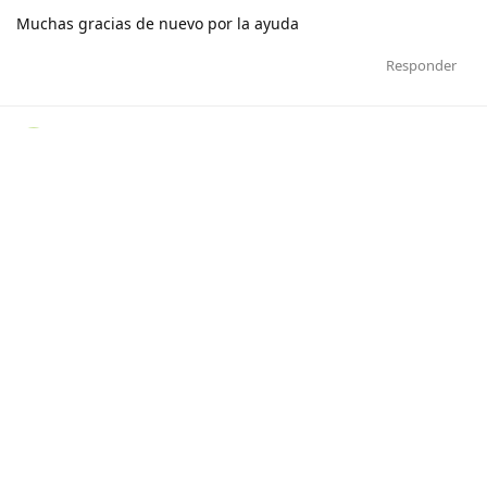
Muchas gracias de nuevo por la ayuda
Responder
MarujoMagalhaes
M
5 de Jun de 2018
Editado
Olá,
A mensagem anterior relata um bug do Phpmyadmin que já
foi consertado.
Através do PHPMYadmin pude constatar que foram criadas 29
tabelas e abaixo listo o conteudo da tabela de usuários criada
na instalação.
SELECT * FROM `usuarios`
1    admin    marcelo    magalhaes        $2y$12$/L2