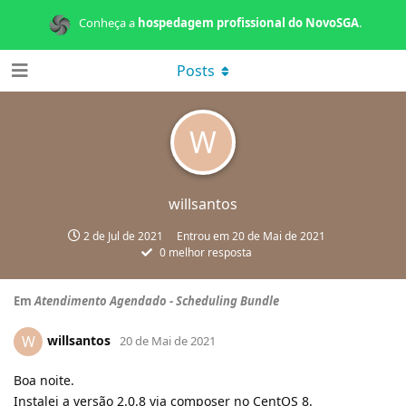
Conheça a
hospedagem profissional do NovoSGA
.
Posts
W
willsantos
2 de Jul de 2021
Entrou em
20 de Mai de 2021
0
melhor resposta
Em
Atendimento Agendado - Scheduling Bundle
willsantos
W
20 de Mai de 2021
Boa noite.
Instalei a versão 2.0.8 via composer no CentOS 8.