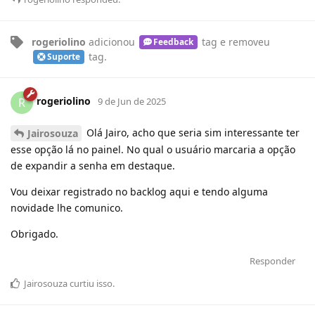
rogeriolino
adicionou
tag
e removeu
Feedback
tag
.
Suporte
rogeriolino
R
9 de Jun de 2025
Olá Jairo, acho que seria sim interessante ter
Jairosouza
esse opção lá no painel. No qual o usuário marcaria a opção
de expandir a senha em destaque.
Vou deixar registrado no backlog aqui e tendo alguma
novidade lhe comunico.
Obrigado.
Responder
Jairosouza
curtiu
isso.