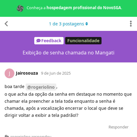
Conheça a
hospedagem profissional do NovoSGA
.
1
de
3
postagens
Feedback
Funcionalidade
Exibição de senha chamada no Mangati
Jairosouza
J
9 de Jun de 2025
boa tarde
,
@rogeriolino
o que acha da opção da senha em destaque no momento que
chamar ela preencher a tela toda enquanto a senha é
chamada, após a vocalização encerrar o local que deve se
dirigir voltar a exibir a tela padrão!?
Responder
rogeriolino
respondeu
.