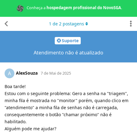
Conheça a
hospedagem profissional do NovoSGA
.
1
de
2
postagens
Suporte
Atendimento não é atualizado
AlexSouza
A
7 de Mai de 2025
Boa tarde!
Estou com o seguinte problema: Gero a senha na "triagem",
minha fila é mostrada no "monitor" porém, quando clico em
"atendimento" a minha fila de senhas não é carregada,
consequentemente o botão "chamar próximo" não é
habilitado.
Alguém pode me ajudar?