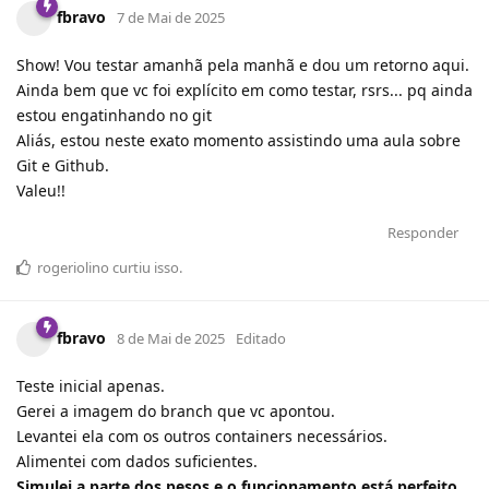
fbravo
7 de Mai de 2025
Show! Vou testar amanhã pela manhã e dou um retorno aqui.
Ainda bem que vc foi explícito em como testar, rsrs... pq ainda
estou engatinhando no git
Aliás, estou neste exato momento assistindo uma aula sobre
Git e Github.
Valeu!!
Responder
rogeriolino
curtiu
isso.
fbravo
8 de Mai de 2025
Editado
Teste inicial apenas.
Gerei a imagem do branch que vc apontou.
Levantei ela com os outros containers necessários.
Alimentei com dados suficientes.
Simulei a parte dos pesos e o funcionamento está perfeito,