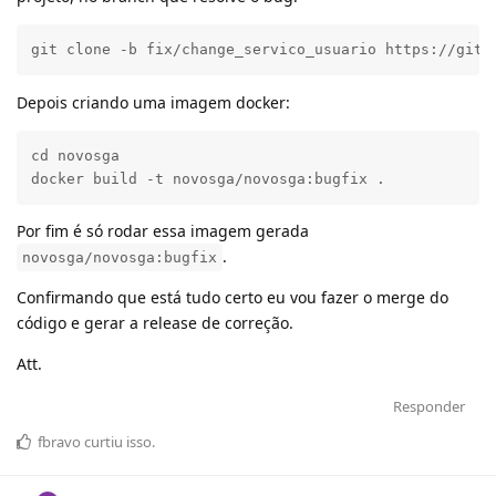
git clone -b fix/change_servico_usuario https://gith
Depois criando uma imagem docker:
cd novosga

docker build -t novosga/novosga:bugfix .
Por fim é só rodar essa imagem gerada
.
novosga/novosga:bugfix
Confirmando que está tudo certo eu vou fazer o merge do
código e gerar a release de correção.
Att.
Responder
fbravo
curtiu
isso.