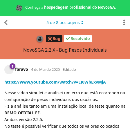
Conheça a
hospedagem profissional do NovoSGA
.
5
de
8
postagens
Bug
Resolvido
NovoSGA 2.2.X - Bug Pesos Individuais
fbravo
4 de Mai de 2025
Editado
https://www.youtube.com/watch?v=LI0WbExvMjA
Nesse vídeo simulei e analisei um erro que está ocorrendo na
configuração de pesos individuais dos usuários.
Fiz a análise tanto em uma instalação local de teste quanto na
DEMO OFICIAL EE.
Ambas versão 2.2.5.
No teste é possível verificar que todos os valores colocados