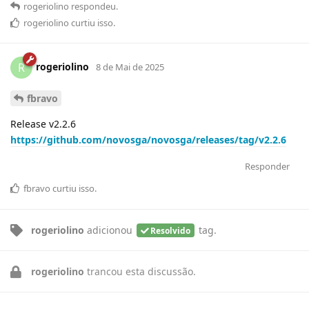
rogeriolino
respondeu
.
rogeriolino
curtiu
isso.
rogeriolino
R
8 de Mai de 2025
fbravo
Release v2.2.6
https://github.com/novosga/novosga/releases/tag/v2.2.6
Responder
fbravo
curtiu
isso.
rogeriolino
adicionou
tag
.
Resolvido
rogeriolino
trancou esta discussão.