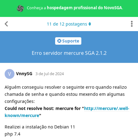
Conheça a
hospedagem profissional do NovoSGA
.
11
de
12
postagens
Suporte
Erro servidor mercure SGA 2.1.2
VnnySG
V
3 de Jul de 2024
Alguém conseguiu resolver o seguinte erro quando realizo
chamada de senha e quando estou mexendo em algumas
configurações:
Could not resolve host: mercure for "
http://mercure/.well-
known/mercure
"
Realizei a instalação no Debian 11
php 7.4