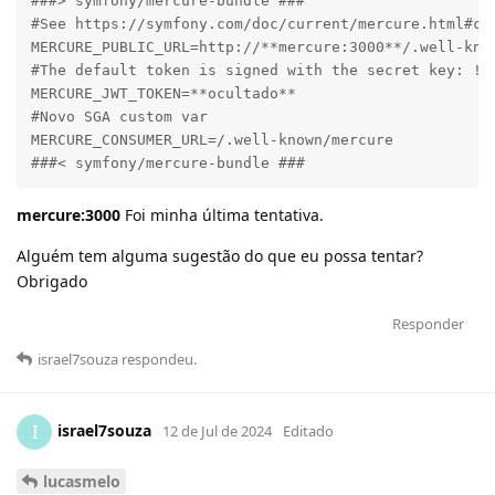
###> symfony/mercure-bundle ###

#See https://symfony.com/doc/current/mercure.html#con
MERCURE_PUBLIC_URL=http://**mercure:3000**/.well-know
#The default token is signed with the secret key: !Ch
MERCURE_JWT_TOKEN=**ocultado**

#Novo SGA custom var

MERCURE_CONSUMER_URL=/.well-known/mercure

###< symfony/mercure-bundle ###
mercure:3000
Foi minha última tentativa.
Alguém tem alguma sugestão do que eu possa tentar?
Obrigado
Responder
israel7souza
respondeu
.
israel7souza
I
12 de Jul de 2024
Editado
lucasmelo