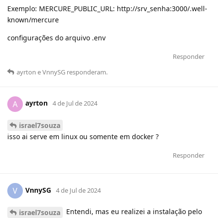
Exemplo: MERCURE_PUBLIC_URL: http://srv_senha:3000/.well-
known/mercure
configurações do arquivo .env
Responder
ayrton
e
VnnySG
responderam
.
ayrton
A
4 de Jul de 2024
israel7souza
isso ai serve em linux ou somente em docker ?
Responder
VnnySG
V
4 de Jul de 2024
Entendi, mas eu realizei a instalação pelo
israel7souza