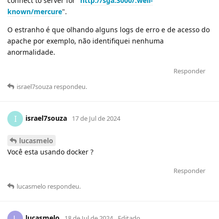
connect to server for "
http://sga:3000/.well-
known/mercure
".
O estranho é que olhando alguns logs de erro e de acesso do
apache por exemplo, não identifiquei nenhuma
anormalidade.
Responder
israel7souza
respondeu
.
israel7souza
I
17 de Jul de 2024
lucasmelo
Você esta usando docker ?
Responder
lucasmelo
respondeu
.
lucasmelo
L
18 de Jul de 2024
Editado